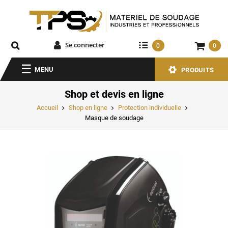
Se connecter
0
0
MENU
PRODUITS
Shop et devis en ligne
Accueil
Shop en ligne
Protection individuelle
Masque de soudage