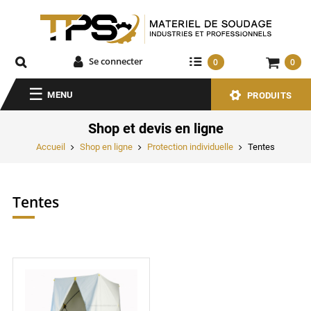
Se connecter
0
0
MENU
PRODUITS
Shop et devis en ligne
Accueil
Shop en ligne
Protection individuelle
Tentes
Tentes