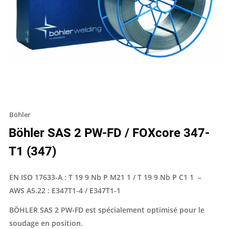
Böhler
Böhler SAS 2 PW-FD / FOXcore 347-
T1 (347)
EN ISO 17633-A : T 19 9 Nb P M21 1 / T 19 9 Nb P C1 1 –
AWS A5.22 : E347T1-4 / E347T1-1
BÖHLER SAS 2 PW-FD est spécialement optimisé pour le
soudage en position.