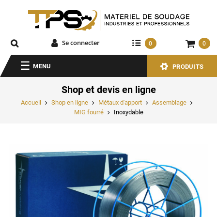
Se connecter
0
0
MENU
PRODUITS
Shop et devis en ligne
Accueil
Shop en ligne
Métaux d'apport
Assemblage
MIG fourré
Inoxydable