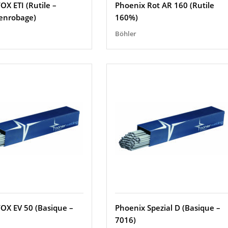
OX ETI (Rutile –
Phoenix Rot AR 160 (Rutile
enrobage)
160%)
Böhler
FOX EV 50 (Basique –
Phoenix Spezial D (Basique –
7016)