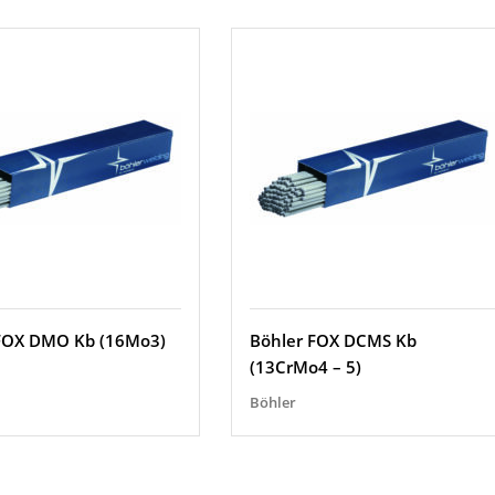
FOX DMO Kb (16Mo3)
Böhler FOX DCMS Kb
(13CrMo4 – 5)
Böhler