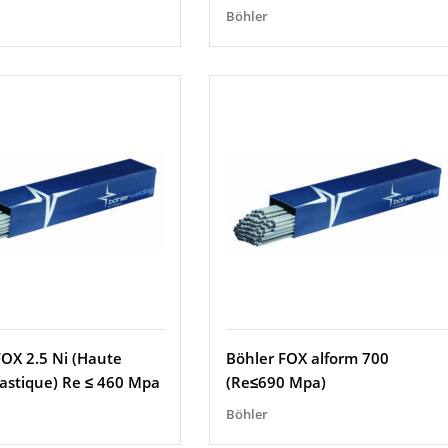
Böhler
FOX 2.5 Ni (Haute
Böhler FOX alform 700
lastique) Re ≤ 460 Mpa
(Re≤690 Mpa)
Böhler