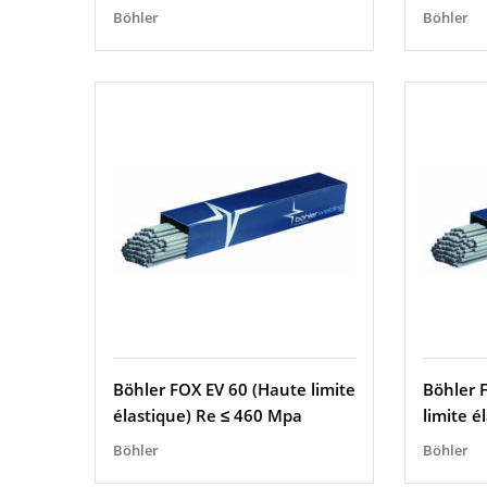
Böhler
Böhler
Böhler FOX EV 60 (Haute limite
Böhler 
élastique) Re ≤ 460 Mpa
limite é
Böhler
Böhler