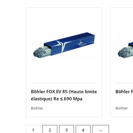
Böhler FOX EV 85 (Haute limite
Böhler 
élastique) Re ≤ 690 Mpa
Böhler
Böhler
1
2
3
4
→