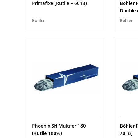
Primafixe (Rutile – 6013)
Böhler F
Double 
Böhler
Böhler
Phoenix SH Multifer 180
Böhler 
(Rutile 180%)
7018)