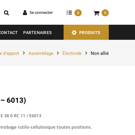
Se connecter
0
0
CONTACT
PARTENAIRES
PRODUITS
 d'apport
Assemblage
Electrode
Non allié
 – 6013)
 E 38 0 RC 11 / E6013
nrobage rutilo-cellulosique toutes positions.