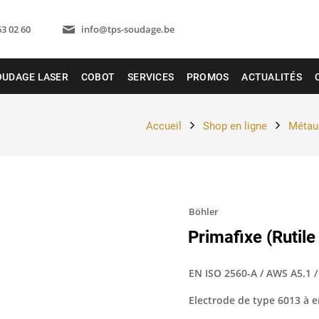
63 02 60
info@tps-soudage.be
OUDAGE LASER
COBOT
SERVICES
PROMOS
ACTUALITÉS
Accueil
Shop en ligne
Métaux
Böhler
Primafixe (Rutile
EN ISO 2560-A / AWS A5.1 /
Electrode de type 6013 à e