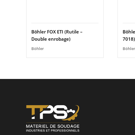
Böhler FOX ETI (Rutile –
Böhle
Double enrobage)
7018)
Böhler
Böhle