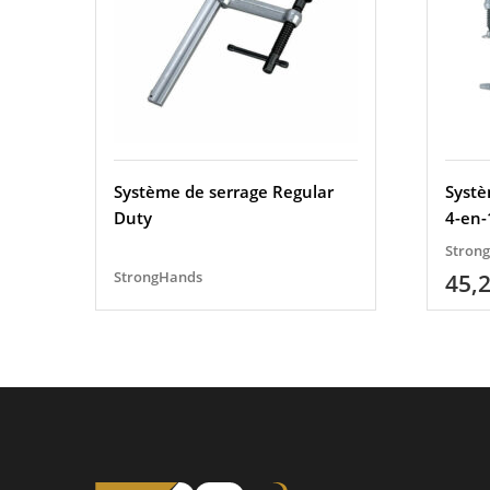
Système de serrage Regular
Systè
Duty
4-en-
Stron
StrongHands
45,