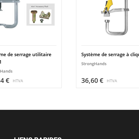
me de serrage utilitaire
Système de serrage à cliq
1
StrongHands
gHands
24
€
36,60
€
HTVA
HTVA