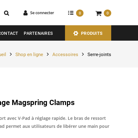
Se connecter
0
0
CONTACT
PARTENAIRES
PRODUITS
eil
Shop en ligne
Accessoires
Serre-joints
age Magspring Clamps
ort avec V-Pad à réglage rapide. Le bras de ressort
ad permet aux utilisateurs de libérer une main pour