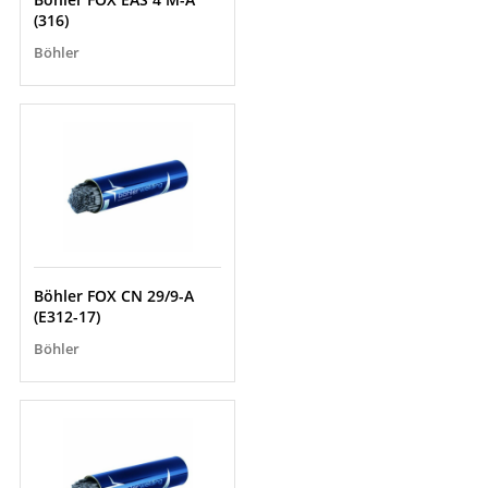
(316)
Böhler
Böhler FOX CN 29/9-A
(E312-17)
Böhler