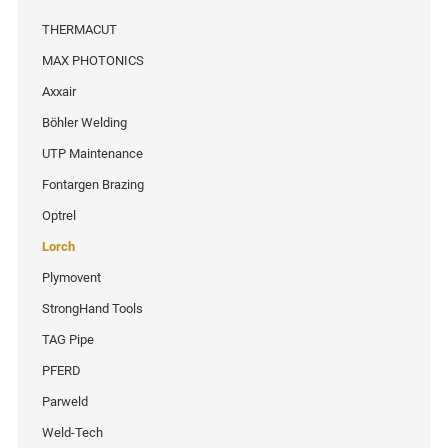
THERMACUT
MAX PHOTONICS
Axxair
Böhler Welding
UTP Maintenance
Fontargen Brazing
Optrel
Lorch
Plymovent
StrongHand Tools
TAG Pipe
PFERD
Parweld
Weld-Tech