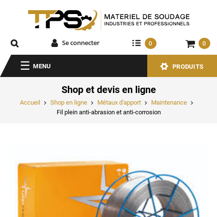
Se connecter
0
0
MENU
PRODUITS
Shop et devis en ligne
Accueil
Shop en ligne
Métaux d'apport
Maintenance
Fil plein anti-abrasion et anti-corrosion