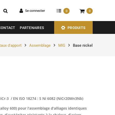
Se connecter
0
0
CONTACT
PARTENAIRES
PRODUITS
aux d'apport
Assemblage
MIG
Base nickel
NiCr-3 / EN ISO 18274 : S Ni 6082 (NiCr20Mn3Nb)
 (alloy 600) pour l’assemblage d’alliages identiques
r, d’austénites résistants à la chaleur, d’aciers