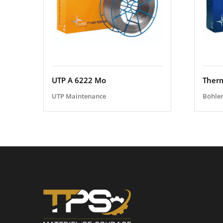
UTP A 6222 Mo
Ther
UTP Maintenance
Böhle