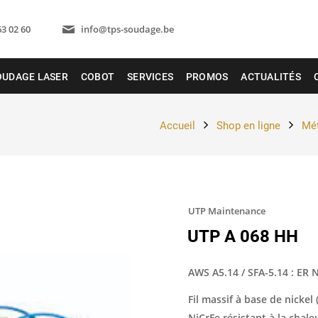
63 02 60
info@tps-soudage.be
OUDAGE LASER
COBOT
SERVICES
PROMOS
ACTUALITÉS
Accueil
Shop en ligne
Mét
UTP Maintenance
UTP A 068 HH
AWS A5.14 / SFA-5.14 : ER 
Fil massif à base de nickel
NiCrFe résistant à la chaleu