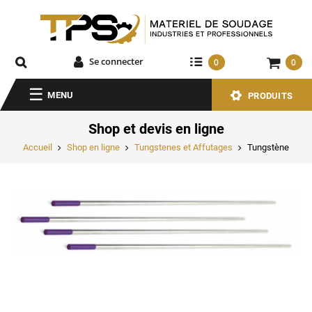
Se connecter
0
0
MENU
PRODUITS
Shop et devis en ligne
Accueil
Shop en ligne
Tungstenes et Affutages
Tungstène