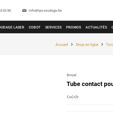
63 02 60
info@tps-soudage.be
OUDAGE LASER
COBOT
SERVICES
PROMOS
ACTUALITÉS
Accueil
Shop en ligne
Tor
Binzel
Tube contact po
CuCrZr