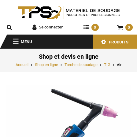
Se connecter
0
0
MENU
PRODUITS
Shop et devis en ligne
Accueil
Shop en ligne
Torche de soudage
TIG
Air