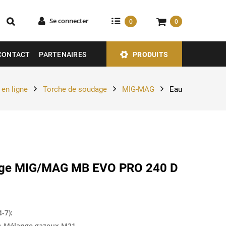
Se connecter
0
0
CONTACT
PARTENAIRES
PRODUITS
en ligne
Torche de soudage
MIG-MAG
Eau
age MIG/MAG MB EVO PRO 240 D
-7):
 A Mélange gazeux M21