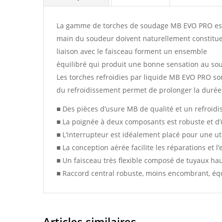
La gamme de torches de soudage MB EVO PRO est is
main du soudeur doivent naturellement constituer u
liaison avec le faisceau forment un ensemble
équilibré qui produit une bonne sensation au sou
Les torches refroidies par liquide MB EVO PRO son
du refroidissement permet de prolonger la durée 
■ Des pièces d’usure MB de qualité et un refroid
■ La poignée à deux composants est robuste et d
■ L‘interrupteur est idéalement placé pour une uti
■ La conception aérée facilite les réparations et l’
■ Un faisceau très flexible composé de tuyaux ha
■ Raccord central robuste, moins encombrant, éq
Articles similaires