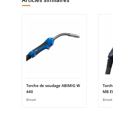
Torche de soudage ABIMIG W
Torc
440
MB E
Binzel
Binzel