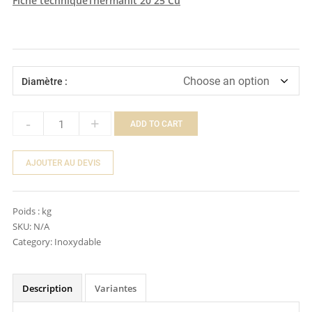
Fiche techniqueThermanit 20 25 Cu
Diamètre :
-
+
ADD TO CART
Quantity
AJOUTER AU DEVIS
Poids :
kg
SKU:
N/A
Category:
Inoxydable
Description
Variantes