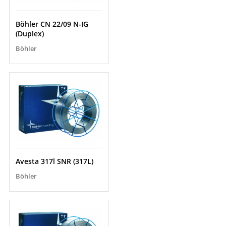
Böhler CN 22/09 N-IG
(Duplex)
Böhler
Avesta 317l SNR (317L)
Böhler