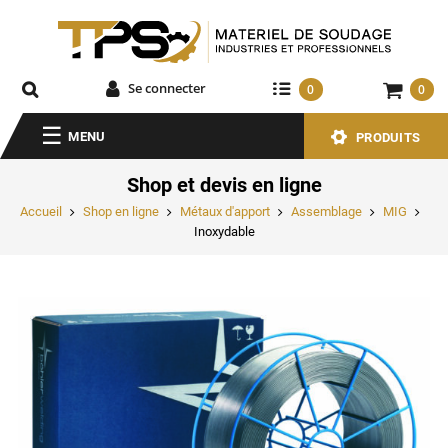
Se connecter
0
0
MENU
PRODUITS
Shop et devis en ligne
Accueil
Shop en ligne
Métaux d'apport
Assemblage
MIG
Inoxydable