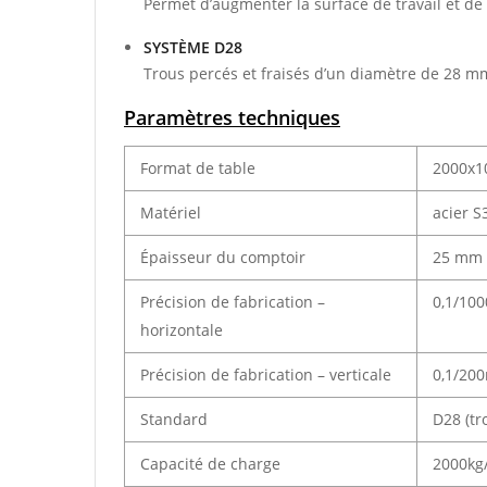
Permet d’augmenter la surface de travail et de 
SYSTÈME D28
Trous percés et fraisés d’un diamètre de 28 m
Paramètres techniques
Format de table
2000x
Matériel
acier S
Épaisseur du comptoir
25 mm
Précision de fabrication –
0,1/10
horizontale
Précision de fabrication – verticale
0,1/20
Standard
D28 (tr
Capacité de charge
2000kg