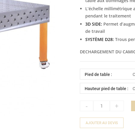
table aux dommages m
L’échelle millimétrique a
pendant le traitement
3D SIDE:
Permet d’augmen
de travail
SYSTÈME D28:
Trous per
DECHARGEMENT DU CAMIO
Pied de table :
Hauteur pied de table :
-
+
Quantity
AJOUTER AU DEVIS