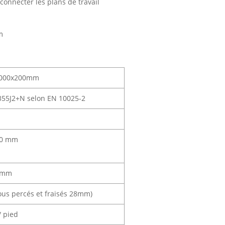
connecter les plans de travail
m
1000x200mm
355J2+N selon EN 10025-2
00 mm
0mm
ous percés et fraisés 28mm)
/ pied