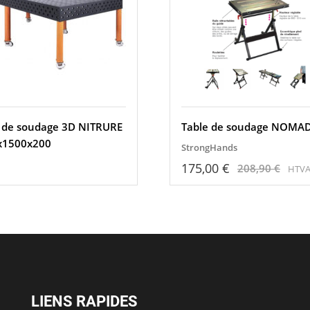
 de soudage 3D NITRURE
Table de soudage NOMA
x1500x200
StrongHands
175,00
€
208,90
€
HTV
Original
Current
price
price
was:
is:
208,90 €.
175,00 €.
LIENS RAPIDES