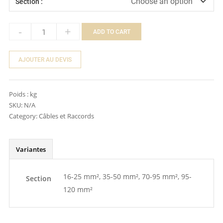
Section :
-
+
ADD TO CART
Quantity
AJOUTER AU DEVIS
Poids :
kg
SKU:
N/A
Category:
Câbles et Raccords
Variantes
16-25 mm², 35-50 mm², 70-95 mm², 95-
Section
120 mm²