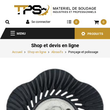
Se connecter
0
0
MENU
PRODUITS
Shop et devis en ligne
Accueil
Shop en ligne
Abrasifs
Ponçage et polissage