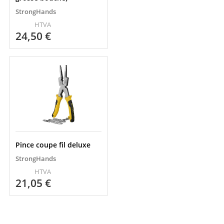
StrongHands
HTVA
24,50
€
Pince coupe fil deluxe
StrongHands
HTVA
21,05
€