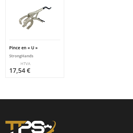
Pince en « U »
StrongHands
HTVA
17,54
€