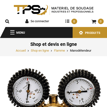
Se connecter
0
0
MENU
PRODUITS
Shop et devis en ligne
Accueil
Shop en ligne
Flamme
Manodétendeur