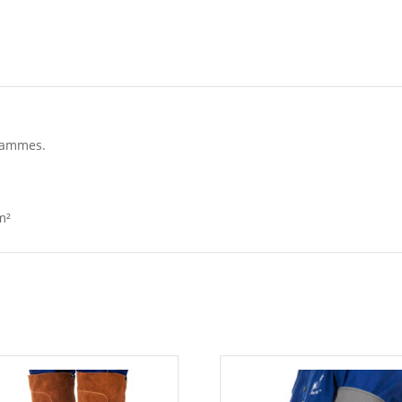
flammes.
m²