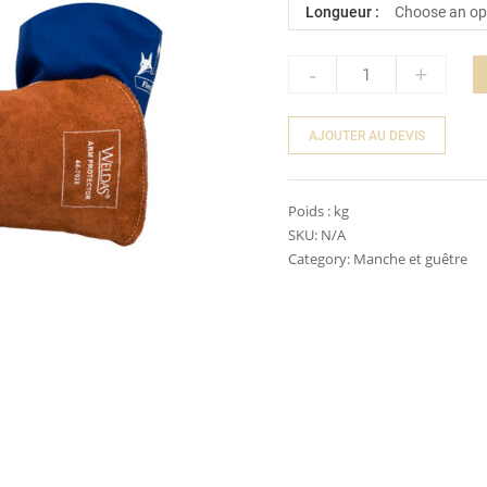
Longueur :
-
+
Quantity
AJOUTER AU DEVIS
Poids :
kg
SKU:
N/A
Category:
Manche et guêtre