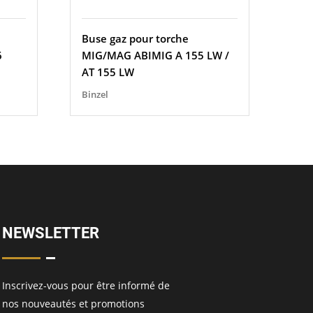
Buse gaz pour torche
6
MIG/MAG ABIMIG A 155 LW /
AT 155 LW
Binzel
NEWSLETTER
Inscrivez-vous pour être informé de
nos nouveautés et promotions