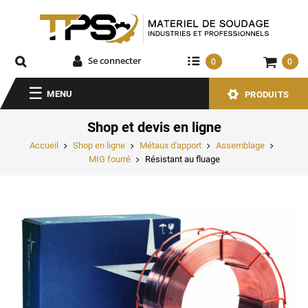
Se connecter
0
0
MENU
PRODUITS
Shop et devis en ligne
Accueil
Shop en ligne
Métaux d'apport
Assemblage
MIG fourré
Résistant au fluage