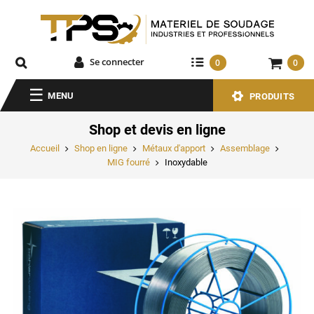
Se connecter
0
0
MENU
PRODUITS
Shop et devis en ligne
Accueil
Shop en ligne
Métaux d'apport
Assemblage
MIG fourré
Inoxydable