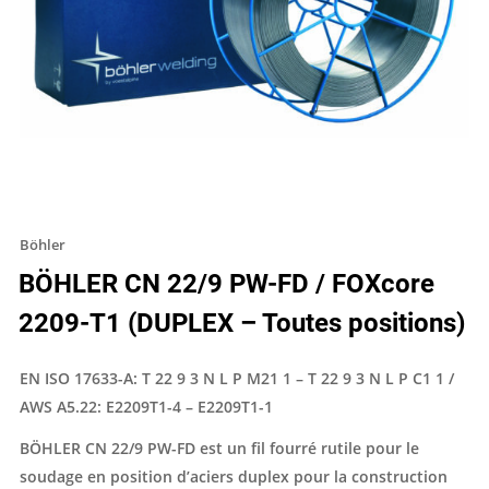
Böhler
BÖHLER CN 22/9 PW-FD / FOXcore
2209-T1 (DUPLEX – Toutes positions)
EN ISO 17633-A: T 22 9 3 N L P M21 1 – T 22 9 3 N L P C1 1 /
AWS A5.22: E2209T1-4 – E2209T1-1
BÖHLER CN 22/9 PW-FD est un fil fourré rutile pour le
soudage en position d’aciers duplex pour la construction