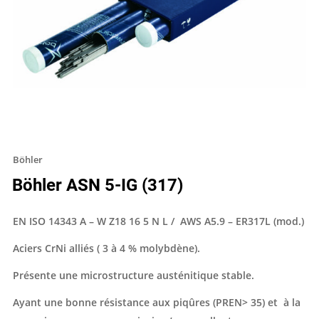
Böhler
Böhler ASN 5-IG (317)
EN ISO 14343 A – W Z18 16 5 N L / AWS A5.9 – ER317L (mod.)
Aciers CrNi alliés ( 3 à 4 % molybdène).
Présente une microstructure austénitique stable.
Ayant une bonne résistance aux piqûres (PREN> 35) et à la