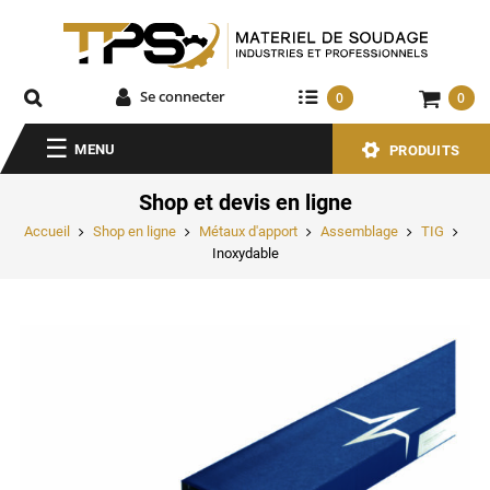
Se connecter
0
0
MENU
PRODUITS
Shop et devis en ligne
Accueil
Shop en ligne
Métaux d'apport
Assemblage
TIG
Inoxydable