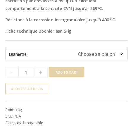
corrosion par crevasses ainsi qu’un excellent
comportement à la ténacité CVN jusqu’à -269°C.
Résistant à la corrosion intergranulaire jusqu’à 400° C.
Fiche technique Boehler asn 5-ig
Diamètre :
-
+
ADD TO CART
Quantity
AJOUTER AU DEVIS
Poids :
kg
SKU:
N/A
Category:
Inoxydable