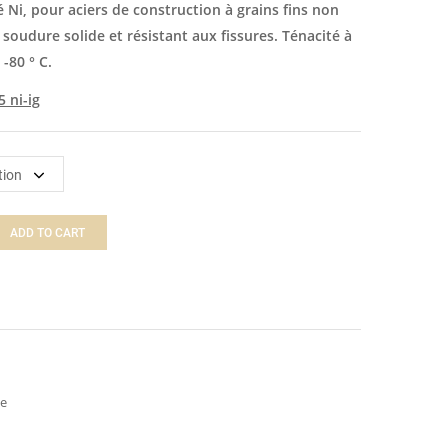
ié Ni, pour aciers de construction à grains fins non
e soudure solide et résistant aux fissures. Ténacité à
-80 ° C.
 ni-ig
ADD TO CART
ue