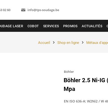
63 02 60
info@tps-soudage.be
OUDAGE LASER
COBOT
SERVICES
PROMOS
ACTUALITÉS
Accueil
Shop en ligne
Métaux d'app
Böhler
Böhler 2.5 Ni-IG 
Mpa
EN ISO 636-A: W2Ni2 / W 4