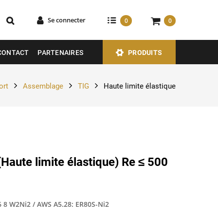
Se connecter
0
0
CONTACT
PARTENAIRES
PRODUITS
ort
Assemblage
TIG
Haute limite élastique
(Haute limite élastique) Re ≤ 500
6 8 W2Ni2 / AWS A5.28: ER80S-Ni2