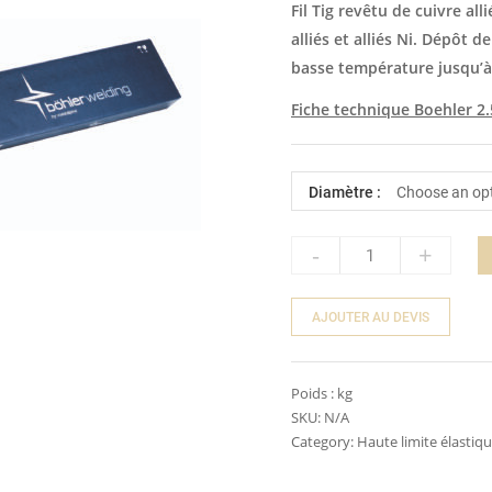
Fil Tig revêtu de cuivre all
alliés et alliés Ni. Dépôt d
basse température jusqu’à 
Fiche technique Boehler 2.5
Diamètre :
-
+
Quantity
AJOUTER AU DEVIS
Poids :
kg
SKU:
N/A
Category:
Haute limite élastiq