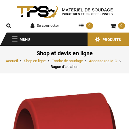
Se connecter
0
0
MENU
PRODUITS
Shop et devis en ligne
Accueil
Shop en ligne
Torche de soudage
Accessoires MIG
Bague d'isolation