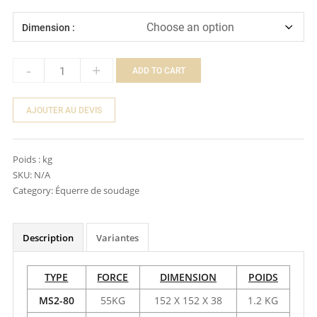
Dimension :
-
+
ADD TO CART
Quantity
AJOUTER AU DEVIS
Poids :
kg
SKU:
N/A
Category:
Équerre de soudage
Description
Variantes
TYPE
FORCE
DIMENSION
POIDS
MS2-80
55KG
152 X 152 X 38
1.2 KG